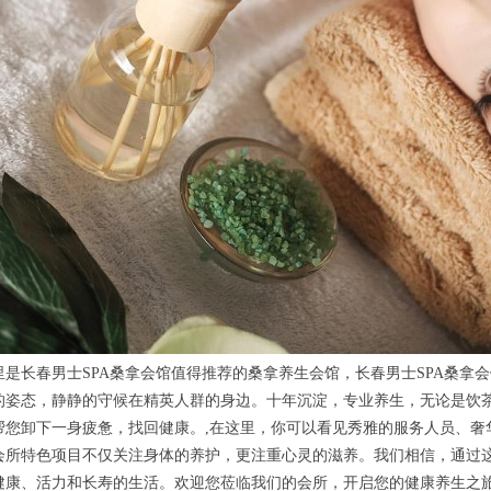
长春男士SPA桑拿会馆值得推荐的桑拿养生会馆，长春男士SPA桑拿
的姿态，静静的守候在精英人群的身边。十年沉淀，专业养生，无论是饮茶
帮您卸下一身疲惫，找回健康。,在这里，你可以看见秀雅的服务人员、奢
会所特色项目不仅关注身体的养护，更注重心灵的滋养。我们相信，通过
健康、活力和长寿的生活。欢迎您莅临我们的会所，开启您的健康养生之旅