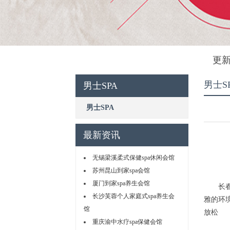
更新
男士S
男士SPA
男士SPA
最新资讯
无锡梁溪柔式保健spa休闲会馆
苏州昆山到家spa会馆
厦门到家spa养生会馆
长春男
长沙芙蓉个人家庭式spa养生会
雅的环
馆
放松
重庆渝中水疗spa保健会馆