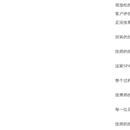
很放松
客户评
足浴按
丝袜的
技师的
这家S
整个过
按摩师
每一位
技师的