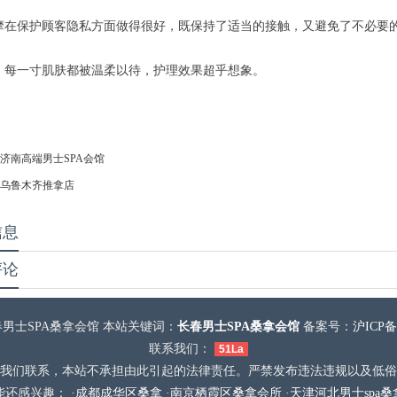
摩在保护顾客隐私方面做得很好，既保持了适当的接触，又避免了不必要
，每一寸肌肤都被温柔以待，护理效果超乎想象。
济南高端男士SPA会馆
乌鲁木齐推拿店
信息
评论
男士SPA桑拿会馆 本站关键词：
长春男士SPA桑拿会馆
备案号：
沪ICP备2
联系我们：
51La
我们联系，本站不承担由此引起的法律责任。严禁发布违法违规以及低俗
还感兴趣： ·
成都成华区桑拿
·
南京栖霞区桑拿会所
·
天津河北男士spa