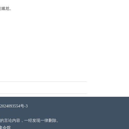
的尴尬。
024093554号-3
的言论内容，一经发现一律删除。
桑拿会馆