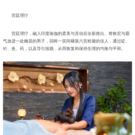
宫廷理疗
宫廷理疗，融入印度瑜伽的柔美与灵动后全新推出。将恢宏与霸
气放进一处幽居的男子，回眸一笑间褪落六宫粉黛的佳人，通过砭、
针、灸、药，以及导引按跷，从而恢复和保持生理的均衡与平和。