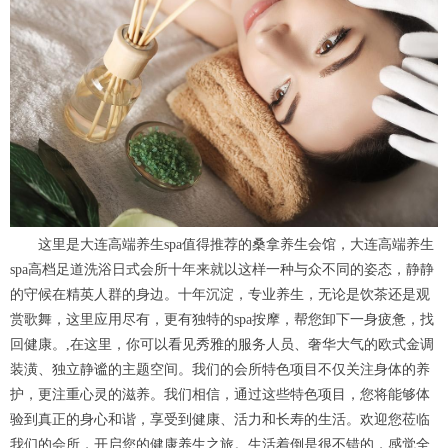
这里是大连高端养生spa值得推荐的桑拿养生会馆，大连高端养生
spa高档足道洗浴日式会所十年来就以这样一种与众不同的姿态，静静
的守候在精英人群的身边。十年沉淀，专业养生，无论是饮茶还是观
赏歌舞，这里应用尽有，更有独特的spa按摩，帮您卸下一身疲惫，找
回健康。,在这里，你可以看见秀雅的服务人员、奢华大气的欧式金调
装潢、独立静谧的主题空间。我们的会所特色项目不仅关注身体的养
护，更注重心灵的滋养。我们相信，通过这些特色项目，您将能够体
验到真正的身心和谐，享受到健康、活力和长寿的生活。欢迎您莅临
我们的会所，开启您的健康养生之旅。生活着倒是很不错的，感觉全