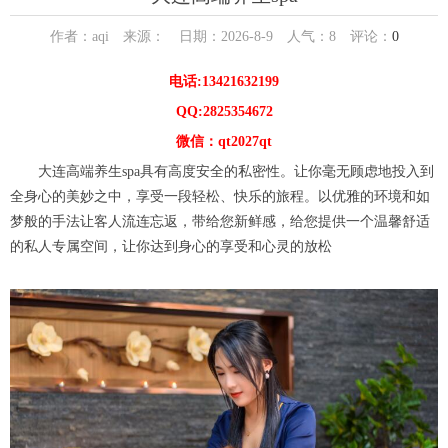
作者：aqi 来源： 日期：2026-8-9 人气：
8
评论：
0
电话:13421632199
QQ:2825354672
微信：qt2027qt
大连高端养生spa具有高度安全的私密性。让你毫无顾虑地投入到
全身心的美妙之中，享受一段轻松、快乐的旅程。以优雅的环境和如
梦般的手法让客人流连忘返，带给您新鲜感，给您提供一个温馨舒适
的私人专属空间，让你达到身心的享受和心灵的放松