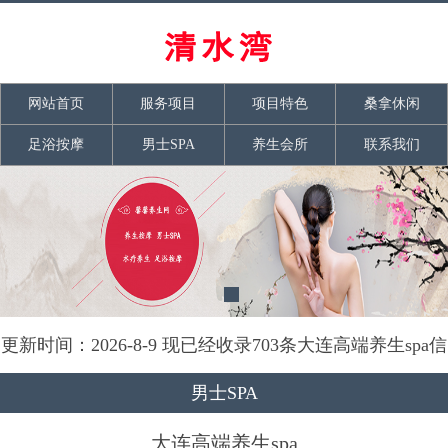
网站首页
服务项目
项目特色
桑拿休闲
足浴按摩
男士SPA
养生会所
联系我们
更新时间：2026-8-9 现已经收录703条大连高端养生spa信
息
男士SPA
大连高端养生spa