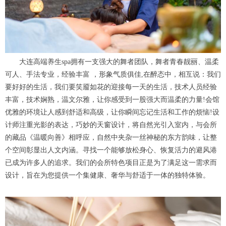
大连高端养生spa拥有一支强大的舞者团队，舞者青春靓丽、温柔
可人、手法专业，经验丰富 ，形象气质俱佳,在醉态中，相互说：我们
要好好的生活，我们要笑靥如花的迎接每一天的生活，技术人员经验
丰富，技术娴熟，温文尔雅，让你感受到一股强大而温柔的力量!会馆
优雅的环境让人感到舒适和高级，让你瞬间忘记生活和工作的烦恼!设
计师注重光影的表达，巧妙的天窗设计，将自然光引入室内，与会所
的藏品《温暖向善》相呼应，自然中夹杂一丝神秘的东方韵味，让整
个空间彰显出人文内涵。寻找一个能够放松身心、恢复活力的避风港
已成为许多人的追求。我们的会所特色项目正是为了满足这一需求而
设计，旨在为您提供一个集健康、奢华与舒适于一体的独特体验。